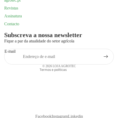
agrotec.pt
Revistas
Assinatura
Contacto
Política de privacidade
Subscreva a nossa newsletter
Política de reembolso
Fique a par da atualidade do setor agrícola
Termos do serviço
E-mail
Política de envio
Informações de contacto
© 2026
LOJA AGROTEC
Termos e políticas
Facebook
Instagram
Linkedin